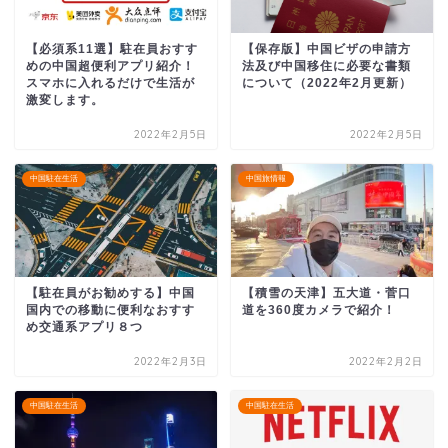
【必須系11選】駐在員おすす
【保存版】中国ビザの申請方
めの中国超便利アプリ紹介！
法及び中国移住に必要な書類
スマホに入れるだけで生活が
について（2022年2月更新）
激変します。
2022年2月5日
2022年2月5日
中国駐在生活
中国旅情報
【駐在員がお勧めする】中国
【積雪の天津】五大道・菅口
国内での移動に便利なおすす
道を360度カメラで紹介！
め交通系アプリ８つ
2022年2月3日
2022年2月2日
中国駐在生活
中国駐在生活