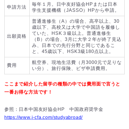
毎年１月。日中友好協会HPまたは日本
申請方法
学生支援機構（JASSO）HPから申請。
普通進修生（A）の場合、高卒以上、30
歳以下、高校又は大学で中国語を履修し
ていた、HSK３級以上。普通進修生
出願資格
（B）の場合、3月に大学２年が終了見込
み、日本での先行分野と同じであるこ
と、45歳以下、HSK3級180点以上。
航空券、現地生活費（月3000元で足りな
費用
い分）、旅行保険、ビザ申請費用。
ここまで紹介した留学の種類の中では費用面で言うと
一番お得な方法です！
参照：日本中国友好協会HP 中国政府奨学金
https://www.j-cfa.com/studyabroad/