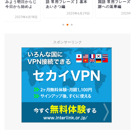
 常用フレーズ 】基本
国語 常用フレーズ 】感
やってみよう明日か
いさつ編
謝への返事編
ゃなく今日から始め
う...
2020年6月29日
2020年7月1日
2023年6
スポンサーリンク