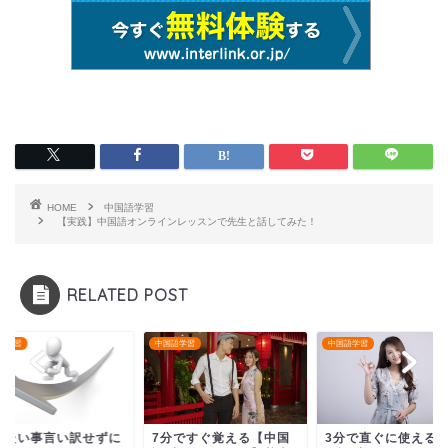
HOME
中国語学習
【実践】中国語オンラインレッスンで先生と話してみた！
RELATED POST
語学習
中国語学習
中国語学習
分ですぐ覚える【中国
3分で直ぐに使える【中
やりたい事言い訳せ