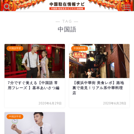
― TAG ―
中国語
中国語学習
中国旅情報
7分ですぐ覚える【中国語 常
【横浜中華街 美食レポ】路地
用フレーズ 】基本あいさつ編
裏で発見！リアル系中華料理
店
2020年6月29日
2020年6月28日
中国語学習