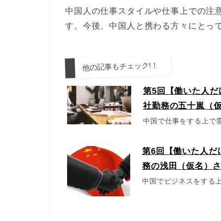
中国人の仕事スタイルや仕事上での注
す。今後、中国人と携わる方々にとっ
他の記事もチェック!！
第5回【働いた人
社勤務の五十嵐（
中国で仕事をする上で
第6回【働いた人だ
務の浅田（仮名）
中国でビジネスをする