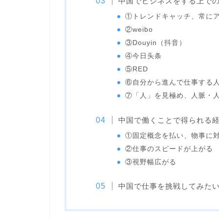
中国でビジネスをする上で
①トレンドキャッチ、常に
②weibo
③Douyin（抖音）
④今日头条
⑤RED
⑥自分から進んで仕事する
⑦「人」を見極め、人脈・
中国で働くことで得られる
①固定概念を払い、物事に
②仕事のスピードが上がる
③視野幅広がる
中国で仕事を挑戦してみた