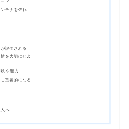
のコツ
アンテナを張れ
人が評価される
人情を大切にせよ
経験や能力
対し寛容的になる
い人へ